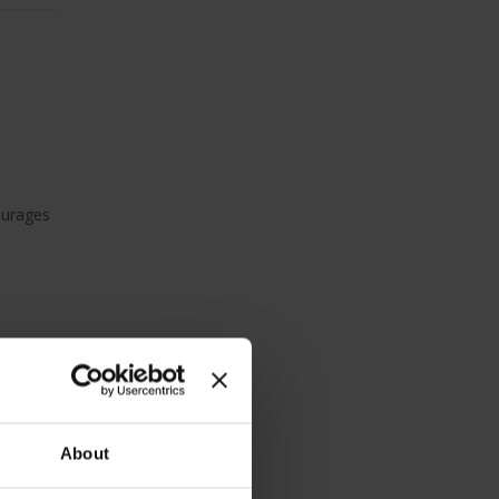
ourages
About