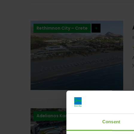
Rethimnon City – Crete
+
Adelianos Kampos
+
Consent