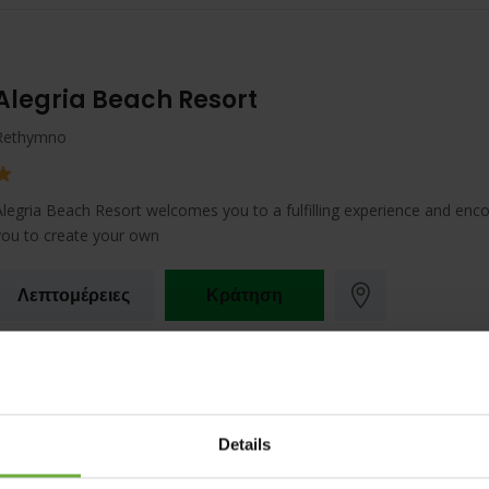
Alegria Beach Resort
Rethymno
Alegria Beach Resort welcomes you to a fulfilling experience and enc
you to create your own
Λεπτομέρειες
Κράτηση
Amira Luxury Resort
Details