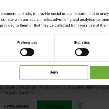
Rethymno
e content and ads, to provide social media features and to analy
Brings a new style of luxury resort to the area offering superb service
 our site with our social media, advertising and analytics partn
warm welcoming
 provided to them or that they’ve collected from your use of their
Λεπτομέρειες
Κράτηση
Preferences
Statistics
Azul Eco Hotel
Deny
Azul Eco Hotel is a stylish Mediterranean hotel located 100m from Ska
beach and 12Km from
Λεπτομέρειες
Κράτηση